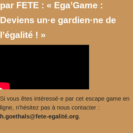
par FETE : « Ega’Game :
Deviens un·e gardien·ne de
l’égalité ! »
Si vous êtes intéressé·e par cet escape game en
ligne, n'hésitez pas à nous contacter :
h.goethals@fete-egalité.org
.